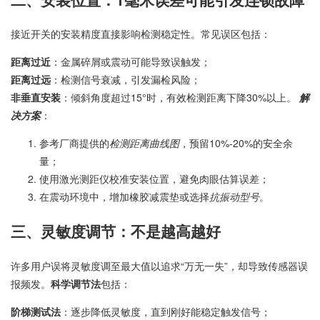
接近开关的安装精度直接影响检测稳定性。常见误区包括：
距离过近
：金属碎屑或震动可能导致误触发；
距离过远
：检测信号衰减，引发漏检风险；
非垂直安装
：倾斜角度超过15°时，有效检测距离下降30%以上。
解
决方案
：
参考厂商提供的
检测距离曲线图
，预留10%-20%的安全余
量；
使用激光测距仪校准安装位置，避免肉眼估算误差；
在震动环境中，增加橡胶减震垫或选择
抗振动型号
。
三、灵敏度调节：不是越高越好
许多用户误将灵敏度调至最大值以追求“万无一失”，却导致传感器误
报频发。
科学调节法
包括：
阶梯测试法
：逐步降低灵敏度，直到刚好能稳定触发信号；