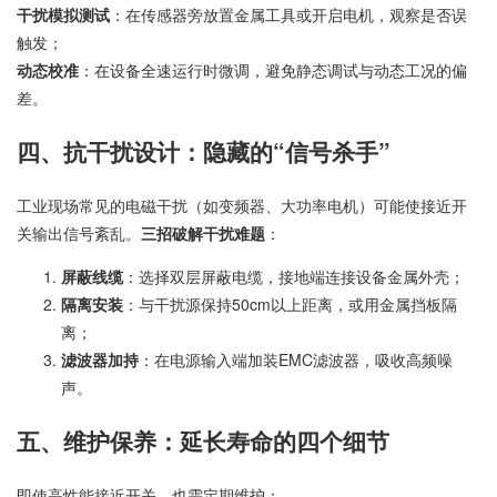
干扰模拟测试
：在传感器旁放置金属工具或开启电机，观察是否误
触发；
动态校准
：在设备全速运行时微调，避免静态调试与动态工况的偏
差。
四、抗干扰设计：隐藏的“信号杀手”
工业现场常见的电磁干扰（如变频器、大功率电机）可能使接近开
关输出信号紊乱。
三招破解干扰难题
：
屏蔽线缆
：选择双层屏蔽电缆，接地端连接设备金属外壳；
隔离安装
：与干扰源保持50cm以上距离，或用金属挡板隔
离；
滤波器加持
：在电源输入端加装EMC滤波器，吸收高频噪
声。
五、维护保养：延长寿命的四个细节
即使高性能接近开关，也需定期维护：