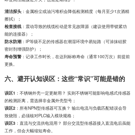
清洁探头
：金属粉尘或油污堆积会降低检测精度（每月至少1次酒精
擦拭）；
检查接线
：震动导致的线缆松动是常见故障源（建议使用带锁紧功
能的连接器）；
防水防潮
：IP等级不足的传感器在潮湿环境中易短路（可涂抹硅胶
密封剂增强防护）；
寿命预警
：记录工作时长，在达到标称寿命（通常100万次）前提前
更换。
六、避开认知误区：这些“常识”可能是错的
误区1
：不锈钢外壳一定更耐用？ 实则不锈钢可能影响电感式传感器
的检测距离，需选择非金属外壳型号；
误区2
：所有NPN型传感器可互换？ 输出电流与负载匹配错误会导
致烧毁，必须核对PLC输入模块规格；
误区3
：直流与交流供电混用？ 部分交流型传感器接入直流电后虽能
工作，但会大幅缩短寿命。