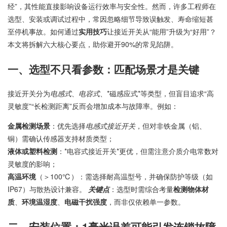
经”，其性能直接影响设备运行效率与安全性。然而，许多工程师在
选型、安装或调试过程中，常因忽略细节导致误触发、寿命缩短甚
至停机事故。如何通过
实用技巧
让接近开关从“能用”升级为“好用”？
本文将拆解六大核心要点，助你避开90%的常见陷阱。
一、选型不只看参数：匹配场景才是关键
接近开关分为
电感式
、
电容式
、*磁感应式*等类型，但盲目追求“高
灵敏度”“长检测距离”反而会增加成本与故障率。例如：
金属检测场景
：优先选择
电感式接近开关
，但对非铁金属（铝、
铜）需确认传感器支持材质类型；
液体或塑料检测
：*电容式接近开关*更优，但需注意介质介电常数对
灵敏度的影响；
高温环境
（＞100℃）：需选择耐高温型号，并确保防护等级（如
IP67）与散热设计兼容。
关键点
：选型时需综合考量
检测物体材
质
、
环境温湿度
、
电磁干扰强度
，而非仅依赖单一参数。
二、安装位置：1毫米误差可能引发连锁故障