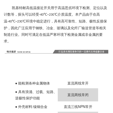
凯基特耐高低温接近开关用于高温恶劣环境下检测、定位以及
计数等，探头可以经受
℃
℃介质温度。本产品由于在高
-40
~230
温
℃
℃环境中稳定进行，具有高可靠性、短路、极性反接保
-40
~230
护，因此广泛应用于钢铁、冶金、玻璃以及化纤厂输送管道等相关
制造行业。同时可满足在低温严寒环境下检测金属或非金属的要
求。
● 能检测各种金属物体
直流两线常开
●
具有浪涌、过载、短路、
直流两线常闭
逆极性保护功能
●
外壳材料:镍铜合金
直流三线NPN常开