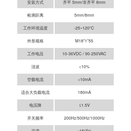
安装方式
齐平 5mm/非齐平 8mm
检测距离
5mm/8mm
工作环境温度
-25~120℃
外形规格
M18*1*55
工作电压
10-36VDC / 90-250VAC
涟波
<10%
空载电流
<10mA
适合大负载电流
180mA
电压降
≤1.5V
开关频率
200Hz/500Hz/1000Hz
迟滞
<15(Sr)