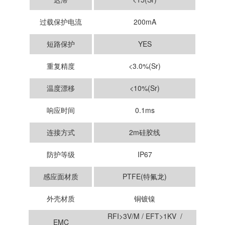
过载保护电流
200mA
短路保护
YES
重复精度
<3.0%(Sr)
温度漂移
<10%(Sr)
响应时间
0.1ms
连接方式
2m硅胶线
防护等级
IP67
感应面材质
PTFE(特氟龙)
外壳材质
铜镀镍
RFI>3V/M / EFT>1KV /
EMC