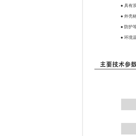
●
具有
●
外壳
●
防护等
●
环境温