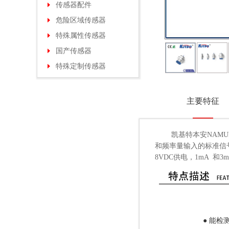
本安NAMUR接近开关
耐高低温系列
沟槽型
传感器配件
全金属接近开关
方形系列
米缸型
线缆
危险区域传感器
耐高压接近开关
圆缸型
支架
特殊属性传感器
耐高低温接近开关
拉缸型
反光板
国产传感器
耐腐蚀接近开关
测试台
特殊定制传感器
模拟量接近开关
环形接近开关
主要特征
方形接近开关
远距离接近开关
凯基特本安NAMUR
防焊渣接近开关
和频率量输入的标准信号。其
8VDC供电，1mA 
无线接近传感器
● 能检