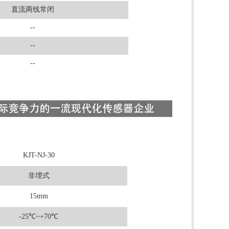
直流两线常闭
--
--
--
KJT-NJ-30
非埋式
15mm
-25
℃
~+70℃