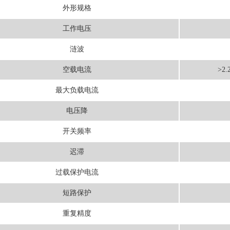
外形规格
工作电压
涟波
空载电流
>2
最大负载电流
电压降
开关频率
迟滞
过载保护电流
短路保护
重复精度