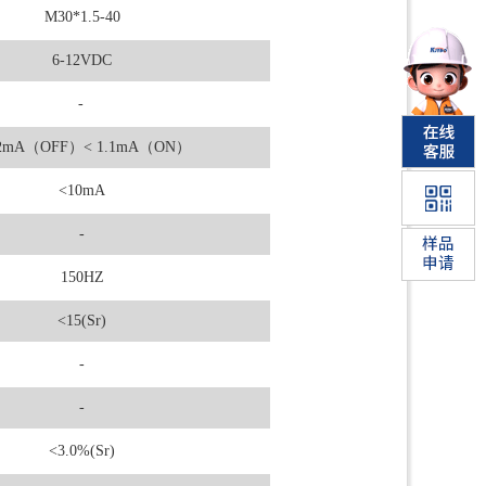
M30*1.5-40
6-12VDC
-
.2mA（OFF）< 1.1mA（ON）
<10mA
-
150HZ
<15(Sr)
-
-
<3.0%(Sr)