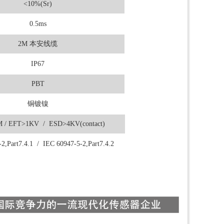
<10%(Sr)
0.5ms
2M 本安线缆
IP67
PBT
铜镀镍
 / EFT>1KV / ESD>4KV(contact)
2,Part7.4.1 / IEC 60947-5-2,Part7.4.2