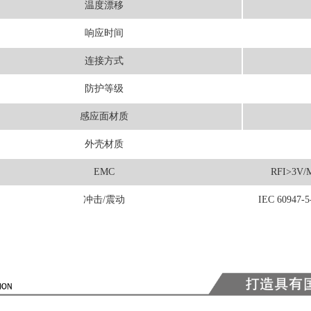
温度漂移
响应时间
连接方式
防护等级
感应面材质
外壳材质
EMC
RFI>3V/M
冲击/震动
IEC 60947-5-