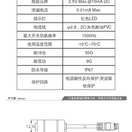
残留压降
2.5V Max.@10mA DC
泄漏电流
0.01mA Max.
指示灯
红色LED
电缆线
φ2.8，2C/灰色耐油PVC
最大开关切换频率
1000Hz
使用温度范围
-10℃~70℃
耐冲击
50G
耐震动
9G
防水等级
lP67
电源极性反向保护;突波吸
保护回路
收保护